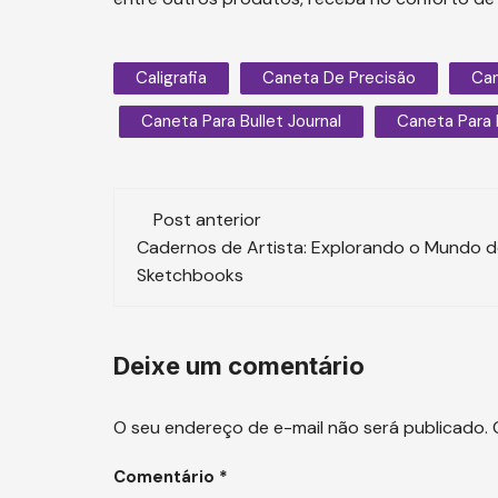
Caligrafia
Caneta De Precisão
Can
Caneta Para Bullet Journal
Caneta Para
Navegação
Post anterior
de
Cadernos de Artista: Explorando o Mundo 
Sketchbooks
post
Deixe um comentário
O seu endereço de e-mail não será publicado.
Comentário
*