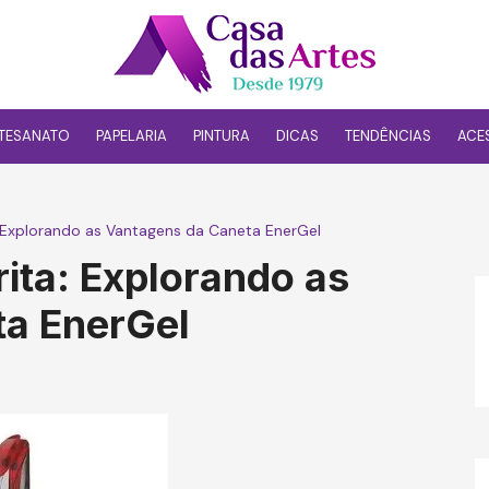
TESANATO
PAPELARIA
PINTURA
DICAS
TENDÊNCIAS
ACE
: Explorando as Vantagens da Caneta EnerGel
ita: Explorando as
ta EnerGel