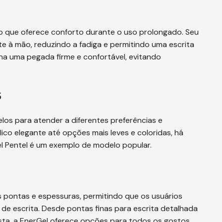
 que oferece conforto durante o uso prolongado. Seu
te à mão, reduzindo a fadiga e permitindo uma escrita
na uma pegada firme e confortável, evitando
s
los para atender a diferentes preferências e
co elegante até opções mais leves e coloridas, há
l Pentel é um exemplo de modelo popular.
s pontas e espessuras, permitindo que os usuários
 de escrita. Desde pontas finas para escrita detalhada
sta, a EnerGel oferece opções para todos os gostos.