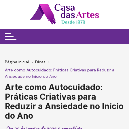
Ir
para
o
conteúdo
Página inicial
Dicas
Arte como Autocuidado: Práticas Criativas para Reduzir a
Ansiedade no Início do Ano
Arte como Autocuidado:
Práticas Criativas para
Reduzir a Ansiedade no Início
do Ano
On:
20 de janeiro de 2026
0 comentário