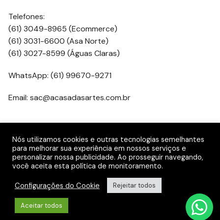
Telefones:
(61) 3049-8965 (Ecommerce)
(61) 3031-6600 (Asa Norte)
(61) 3027-8599 (Águas Claras)
WhatsApp: (61) 99670-9271
Email: sac@acasadasartes.com.br
Nós utilizamos cookies e outras tecnologias semelhantes
REDES SOCIAIS
para melhorar sua experiência em nossos serviços e
personalizar nossa publicidade. Ao prosseguir navegando,
você aceita esta política de monitoramento.
Gostar
Configurações do Cookie
Rejeitar todos
Seguir
Aceitar todos