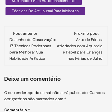
Sketchbook Para Autoconhecimento
Técnicas De Art Journal Para Iniciantes
Navegação
Post anterior
Próximo post
de
Desenho de Observação:
Arte de Férias:
17 Técnicas Poderosas
Atividades com Aquarela
post
para Melhorar Sua
e Papel para Crianças
Habilidade Artística
nas Férias de Julho
Deixe um comentário
O seu endereço de e-mail não será publicado.
Campos
obrigatórios são marcados com
*
Comentário
*