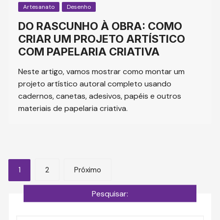
Artesanato
Desenho
DO RASCUNHO À OBRA: COMO
CRIAR UM PROJETO ARTÍSTICO
COM PAPELARIA CRIATIVA
Neste artigo, vamos mostrar como montar um
projeto artístico autoral completo usando
cadernos, canetas, adesivos, papéis e outros
materiais de papelaria criativa.
Navegação
1
2
Próximo
por
Pesquisar:
posts