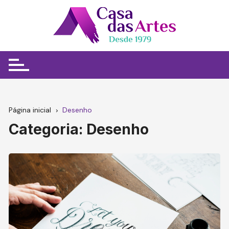
Ir
para
o
conteúdo
Página inicial
Desenho
Categoria:
Desenho