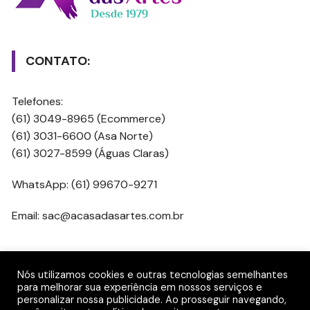
CONTATO:
Telefones:
(61) 3049-8965 (Ecommerce)
(61) 3031-6600 (Asa Norte)
(61) 3027-8599 (Águas Claras)
WhatsApp: (61) 99670-9271
Email: sac@acasadasartes.com.br
REDES SOCIAIS
Nós utilizamos cookies e outras tecnologias semelhantes
para melhorar sua experiência em nossos serviços e
personalizar nossa publicidade. Ao prosseguir navegando,