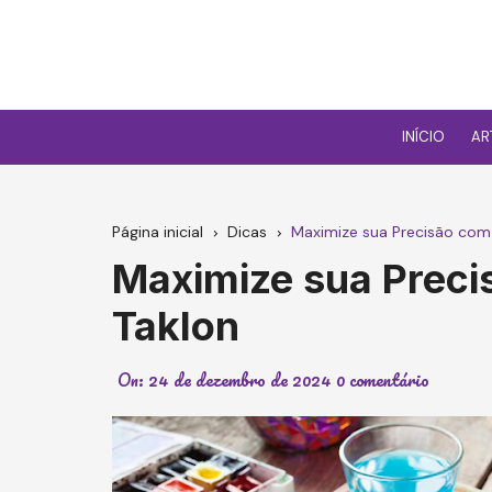
Ir
para
o
conteúdo
INÍCIO
AR
Página inicial
Dicas
Maximize sua Precisão com 
Maximize sua Preci
Taklon
On:
24 de dezembro de 2024
0 comentário