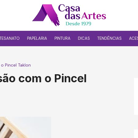
TESANATO
PAPELARIA
PINTURA
DICAS
TENDÊNCIAS
ACE
o Pincel Taklon
são com o Pincel