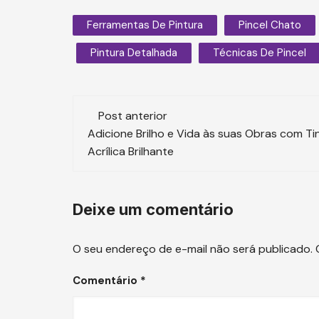
Ferramentas De Pintura
Pincel Chato
Pintura Detalhada
Técnicas De Pincel
Navegação
Post anterior
de
Adicione Brilho e Vida às suas Obras com Ti
Acrílica Brilhante
post
Deixe um comentário
O seu endereço de e-mail não será publicado.
Comentário
*