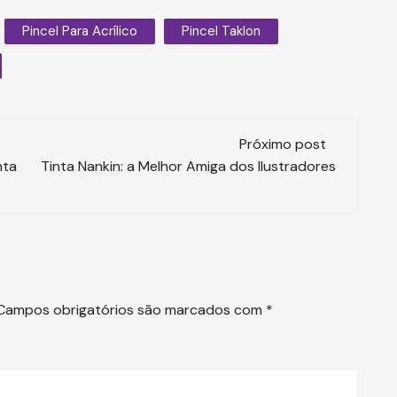
Pincel Para Acrílico
Pincel Taklon
Próximo post
nta
Tinta Nankin: a Melhor Amiga dos Ilustradores
Campos obrigatórios são marcados com
*