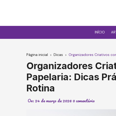
Ir
para
o
conteúdo
INÍCIO
AR
Página inicial
Dicas
Organizadores Criativos com
Organizadores Cria
Papelaria: Dicas Pr
Rotina
On:
24 de março de 2026
0 comentário