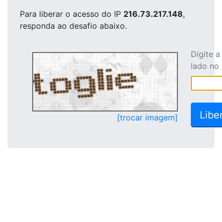
Para liberar o acesso
do IP
216.73.217.148
,
responda ao desafio abaixo.
Digite 
lado no
[trocar imagem]